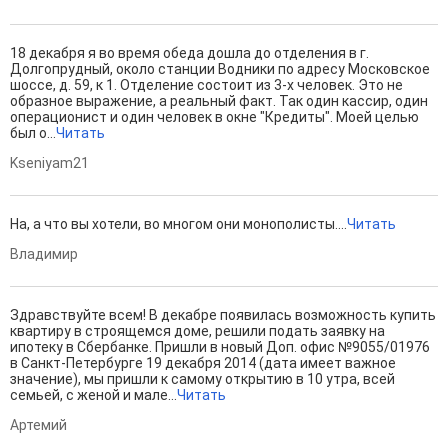
18 декабря я во время обеда дошла до отделения в г.
Долгопрудный, около станции Водники по адресу Московское
шоссе, д. 59, к 1. Отделение состоит из 3-х человек. Это не
образное выражение, а реальный факт. Так один кассир, один
операционист и один человек в окне "Кредиты". Моей целью
был о...
Читать
Kseniyam21
На, а что вы хотели, во многом они монополисты....
Читать
Владимир
Здравствуйте всем! В декабре появилась возможность купить
квартиру в строящемся доме, решили подать заявку на
ипотеку в Сбербанке. Пришли в новый Доп. офис №9055/01976
в Санкт-Петербурге 19 декабря 2014 (дата имеет важное
значение), мы пришли к самому открытию в 10 утра, всей
семьей, с женой и мале...
Читать
Артемий