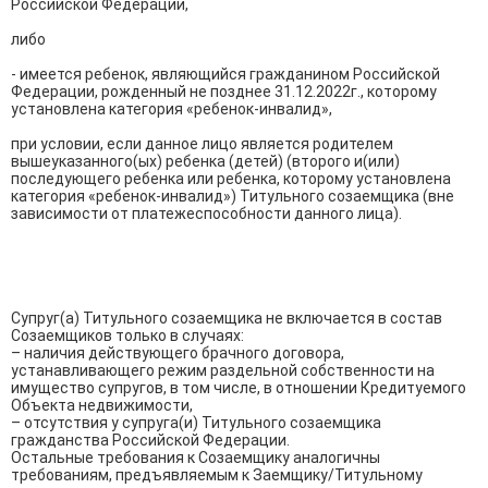
Российской Федерации, 

либо 

- имеется ребенок, являющийся гражданином Российской 
Федерации, рожденный не позднее 31.12.2022г., которому 
установлена категория «ребенок-инвалид», 

при условии, если данное лицо является родителем 
вышеуказанного(ых) ребенка (детей) (второго и(или) 
последующего ребенка или ребенка, которому установлена 
категория «ребенок-инвалид») Титульного созаемщика (вне 
зависимости от платежеспособности данного лица).

Супруг(а) Титульного созаемщика не включается в состав 
Созаемщиков только в случаях:

– наличия действующего брачного договора, 
устанавливающего режим раздельной собственности на 
имущество супругов, в том числе, в отношении Кредитуемого 
Объекта недвижимости,

– отсутствия у супруга(и) Титульного созаемщика 
гражданства Российской Федерации.

Остальные требования к Созаемщику аналогичны 
требованиям, предъявляемым к Заемщику/Титульному 