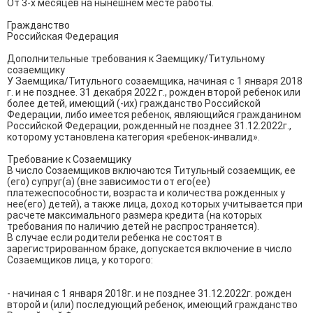
От 3-х месяцев на нынешнем месте работы.

Гражданство

Российская Федерация

Дополнительные требования к Заемщику/Титульному 
созаемщику

У Заемщика/Титульного созаемщика, начиная с 1 января 2018 
г. и не позднее. 31 декабря 2022 г., рожден второй ребенок или 
более детей, имеющий (-их) гражданство Российской 
Федерации, либо имеется ребенок, являющийся гражданином 
Российской Федерации, рожденный не позднее 31.12.2022г., 
которому установлена категория «ребенок-инвалид».

Требование к Созаемщику

В число Созаемщиков включаются Титульный созаемщик, ее 
(его) супруг(а) (вне зависимости от его(ее) 
платежеспособности, возраста и количества рожденных у 
нее(его) детей), а также лица, доход которых учитывается при 
расчете максимального размера кредита (на которых 
требования по наличию детей не распространяется).

В случае если родители ребенка не состоят в 
зарегистрированном браке, допускается включение в число 
Созаемщиков лица, у которого:

- начиная с 1 января 2018г. и не позднее 31.12.2022г. рожден 
второй и (или) последующий ребенок, имеющий гражданство 