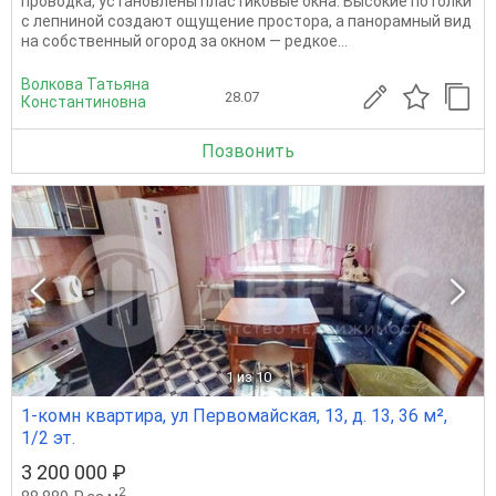
проводка, установлены пластиковые окна. Высокие потолки
с лепниной создают ощущение простора, а панорамный вид
на собственный огород за окном — редкое...
Волкова Татьяна
28.07
Константиновна
Позвонить
1
из 10
1-комн квартира, ул Первомайская, 13, д. 13, 36 м²,
1/2 эт.
3 200 000 ₽
2