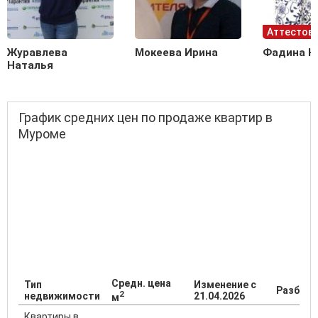
Аттестова
Журавлева
Мокеева Ирина
Фадина Н
Наталья
График средних цен по продаже квартир в
Муроме
Средн. цена
Тип
Изменение с
Разброс
2
недвижимости
21.04.2026
м
Квартиры в