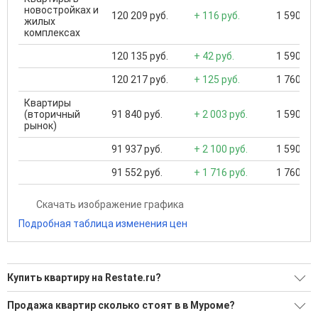
новостройках и
120 209 руб.
+ 116 руб.
1 590 000
жилых
комплексах
120 135 руб.
+ 42 руб.
1 590 000
120 217 руб.
+ 125 руб.
1 760 000
Квартиры
(вторичный
91 840 руб.
+ 2 003 руб.
1 590 000
рынок)
91 937 руб.
+ 2 100 руб.
1 590 000
91 552 руб.
+ 1 716 руб.
1 760 000
Скачать изображение графика
Подробная таблица изменения цен
Купить квартиру на Restate.ru?
Ищите, как Купить квартиру?
Продажа квартир сколько стоят в в Муроме?