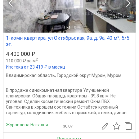
1
из 10
1-комн квартира, ул Октябрьская, 9а, д. 9а, 40 м², 5/5
эт.
4 400 000 ₽
2
110 000 ₽ за м
Ипотека от 23 419 ₽ в месяц
Владимирская область
,
Городской округ Муром
,
Муром
В продаже однокомнатная квартира Улучшенной
планировки. Общая площадь квартиры - 39,8 кв.м. Не
угловая. Сделан косметический ремонт:Окна ПВХ
Сантехника в хорошем состоянии Остаётся кухонный
гарнитур, холодильник, мебель в прихожей, стенка, диван....
Журавлева Наталья
30.07
Позвонить