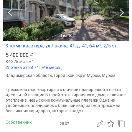
1
из 10
3-комн квартира, ул Лакина, 41, д. 41, 64 м², 2/5 эт.
5 400 000 ₽
2
84 375 ₽ за м
Ипотека от 28 741 ₽ в месяц
Владимирская область
,
Городской округ Муром
,
Муром
Трехкомнатная квартира с отличной планировкой в почти
идеальной локации Второй этаж кирпичного дома, отличное
отопление, невысокие коммунальные платежи Одна из
удобнейших планировок с большой квадратной прихожей
без лишних коридоров, которые крадут...
Собственник
28.07