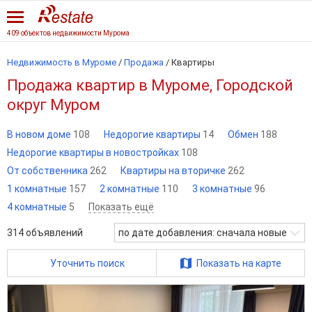
409 объектов недвижимости Мурома
Недвижимость в Муроме
/
Продажа
/
Квартиры
Продажа квартир в Муроме, Городской
округ Муром
В новом доме
108
Недорогие квартиры
14
Обмен
188
Недорогие квартиры в новостройках
108
От собственника
262
Квартиры на вторичке
262
1 комнатные
157
2 комнатные
110
3 комнатные
96
4 комнатные
5
Показать ещё
314
объявлений
по дате добавления: сначала новые
Уточнить поиск
Показать на карте