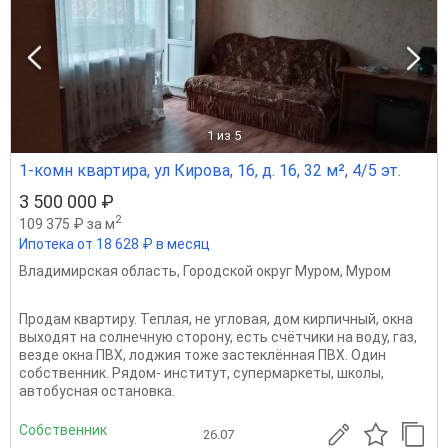
1
из 5
1-комн квартира, ул Кирова, 16, д. 16, 32 м², 4/5 эт.
3 500 000 ₽
2
109 375 ₽ за м
Ипотека от 18 628 ₽ в месяц
Владимирская область
,
Городской округ Муром
,
Муром
Продам квартиру. Теплая, не угловая, дом кирпичный, окна
выходят на солнечную сторону, есть счётчики на воду, газ,
везде окна ПВХ, лоджия тоже застеклённая ПВХ. Один
собственник. Рядом- институт, супермаркеты, школы,
автобусная остановка.
Собственник
26.07