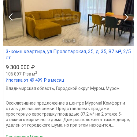
1
из 10
3-комн квартира, ул Пролетарская, 35, д. 35, 87 м², 2/5
эт.
9 300 000 ₽
2
106 897 ₽ за м
Ипотека от 49 499 ₽ в месяц
Владимирская область
,
Городской округ Муром
,
Муром
Эксклюзивное предложение в центре Мурома! Комфорт и
стиль для вашей семьи. Представляем к продаже
просторную евротрешку площадью 87.2 м² на 2 этаже 5-
этажного кирпичного дома. Дом расположен в тихом дворе,
удален от городского шума, но при этом находится...
Панферова Мария