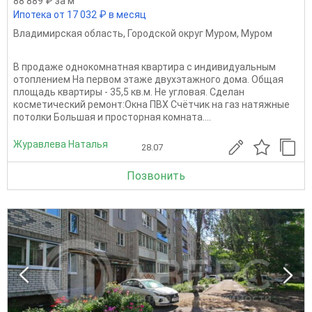
88 889 ₽ за м
Ипотека от 17 032 ₽ в месяц
Владимирская область
,
Городской округ Муром
,
Муром
В продаже однокомнатная квартира с индивидуальным
отоплением На первом этаже двухэтажного дома. Общая
площадь квартиры - 35,5 кв.м. Не угловая. Сделан
косметический ремонт:Окна ПВХ Счётчик на газ натяжные
потолки Большая и просторная комната....
Журавлева Наталья
28.07
Позвонить