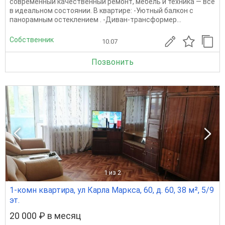
современный качественный ремонт, мебель и техника — всё
в идеальном состоянии. В квартире: -Уютный балкон с
панорамным остеклением . -Диван-трансформер...
Собственник
10.07
Позвонить
1
из 2
1-комн квартира, ул Карла Маркса, 60, д. 60, 38 м², 5/9
эт.
20 000 ₽ в месяц