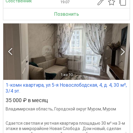
Собственник
19.07
Позвонить
1
из 10
1-комн квартира, ул 5-я Новослободская, 4, д. 4, 30 м²,
3/4 эт.
35 000 ₽ в месяц
Владимирская область
,
Городской округ Муром
,
Муром
Сдается светлая и уютная квартира площадью 30 м² на 3-м
этаже в микрорайоне Новая Слобода . Дом новый, сделан