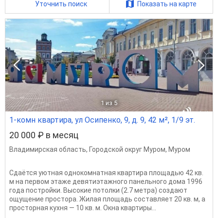
Уточнить поиск
Показать на карте
1
из 5
1-комн квартира, ул Осипенко, 9, д. 9, 42 м², 1/9 эт.
20 000 ₽ в месяц
Владимирская область
,
Городской округ Муром
,
Муром
Сдаётся уютная однокомнатная квартира площадью 42 кв.
м на первом этаже девятиэтажного панельного дома 1996
года постройки. Высокие потолки (2.7 метра) создают
ощущение простора. Жилая площадь составляет 20 кв. м, а
просторная кухня — 10 кв. м. Окна квартиры...