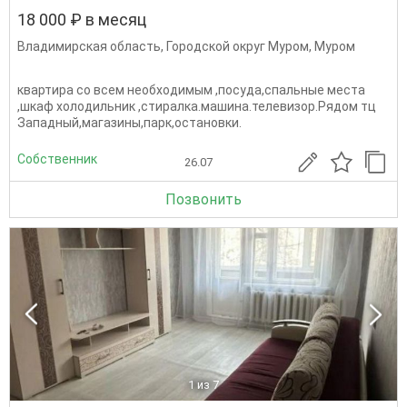
18 000 ₽ в месяц
Владимирская область
,
Городской округ Муром
,
Муром
квартира со всем необходимым ,посуда,спальные места
,шкаф холодильник ,стиралка.машина.телевизор.Рядом тц
Западный,магазины,парк,остановки.
Собственник
26.07
Позвонить
1
из 7