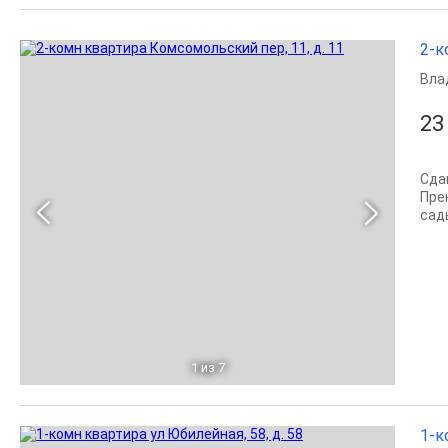
2-к
Вла
23
Сда
Пре
сад
1
из 7
1-к