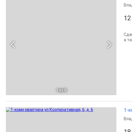
Вла
12
Сда
а т
1
из 6
1-к
Вла
18