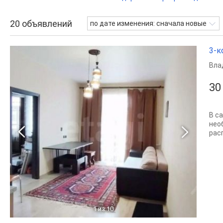
20
объявлений
по дате изменения: сначала новые
3-к
Вла
30
В с
нео
рас
1
из 10