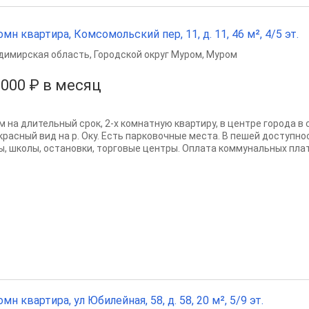
омн квартира, Комсомольский пер, 11, д. 11, 46 м², 4/5 эт.
димирская область
,
Городской округ Муром
,
Муром
 000 ₽ в месяц
м на длительный срок, 2-х комнатную квартиру, в центре города в
красный вид на р. Оку. Есть парковочные места. В пешей доступно
ы, школы, остановки, торговые центры. Оплата коммунальных плат
омн квартира, ул Юбилейная, 58, д. 58, 20 м², 5/9 эт.