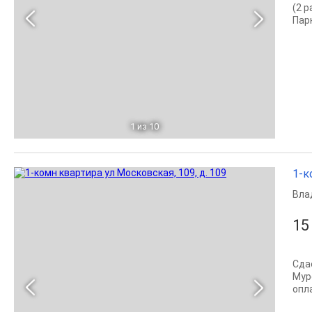
(2 
Пар
1
из 10
1-к
Вла
15
Сда
Мур
опл