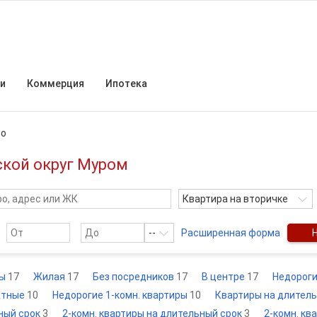
и
Коммерция
Ипотека
то
ской округ Муром
Квартира на вторичке
--
Расширенная форма
ры
17
Жилая
17
Без посредников
17
В центре
17
Недорог
атные
10
Недорогие 1-комн. квартиры
10
Квартиры на длител
ный срок
3
2-комн. квартиры на длительный срок
3
2-комн. кв