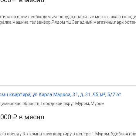
ртира со всем необходимым ,посуда,спальные места ,шкаф холод
иралка.машина.телевизор.Рядом тц Западный,магазины,парк,остан
омн квартира, ул Карла Маркса, 31, д. 31, 95 м², 5/7 эт.
димирская область
,
Городской округ Муром
,
Муром
 000 ₽ в месяц
ю в аренду 3-х комнатную квартиру в центре г. Муром. Удобная пла