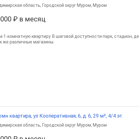
димирская область
,
Городской округ Муром
,
Муром
 000 ₽ в месяц
м 1-комнатную квартиру. В шаговой доступности парк, стадион, дет
ак же различные магазины.
омн квартира, ул Кооперативная, 6, д. 6, 29 м², 4/4 эт.
димирская область
,
Городской округ Муром
,
Муром
 000 ₽ в месяц