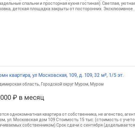
раздельные спальни и просторная кухня гостиная). Светлая, уютна
ковка, детская площадка закрыты от посторонних. Эксклюзивное..
омн квартира, ул Московская, 109, д. 109, 32 м², 1/5 эт.
димирская область
,
Городской округ Муром
,
Муром
 000 ₽ в месяц
ется однокомнатная квартира от собственника, не агенство, агент
ом, ул. Московская дом 109 Стоимость 15 тыс. (стоимость с учет
ачиваемых собственником) Срок сдачи с сентября (доделывается 