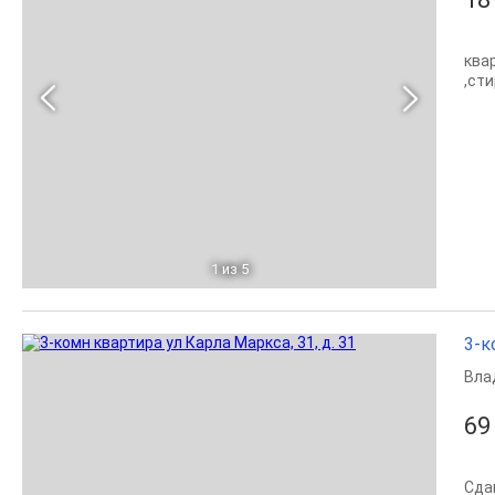
ква
,ст
1
из 5
3-к
Вла
69
Сда