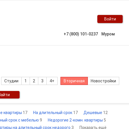
Войти
+7 (800) 101-0237
Муром
Студии
1
2
3
4+
Вторичная
Новостройки
Найти
ие квартиры
17
На длительный срок
17
Дешевые
12
ьный срок с мебелью
9
Недорогие 2-комн. квартиры
5
артиры на длительный срок недорого
3
Показать ещё