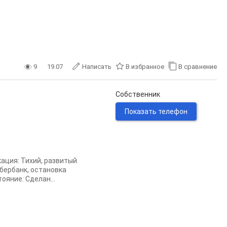
9
19.07
Написать
В избранное
В сравнение
Собственник
Показать телефон
кация: Тихий, развитый
бербанк, остановка
ояние: Сделан...