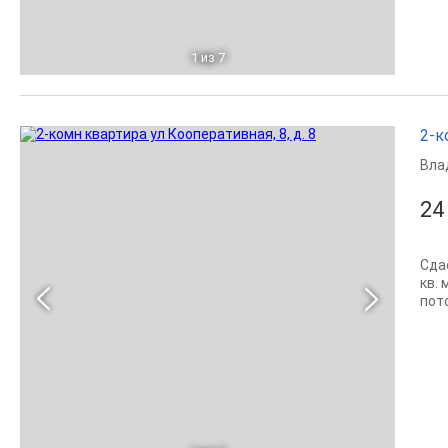
1
из 7
2-к
Вла
24
Сда
кв.
пот