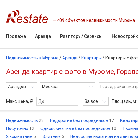
409 объектов недвижимости Мурома
Продажа
Аренда
Риэлтору / Сервисы
Новостройк
Недвижимость в Муроме
/
Аренда
/
Квартиры
/
Квартиры с фо
Аренда квартир с фото в Муроме, Город
Арендовать
Москва
Макс цена, ₽
За всё
Площадь,
м²
Недвижимость
23
Недорогие без посредников
17
Кварти
Посуточно
12
Однокомнатные без посредников
10
1 комн
2 комнатные
5
Элитные
5
Недорогие квартиры на длитель