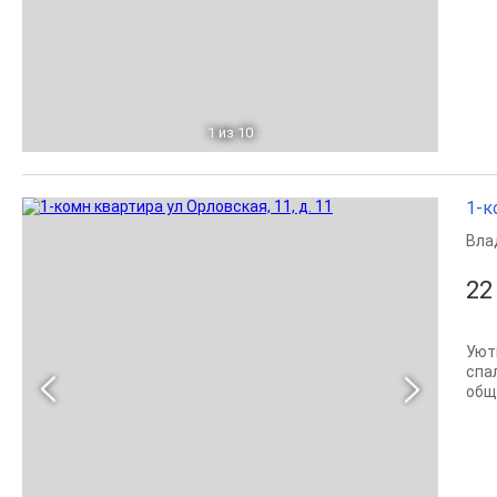
1
из 10
1-к
Вла
22
Уют
спа
общ