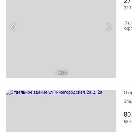
27
23 1
ID 
кирп
1
из 5
Отд
Вла
80
63 3