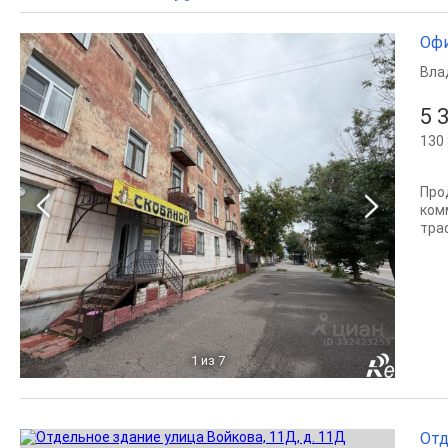
Офи
Вла
5 
130 
Про
ком
тра
1
из 7
Отд