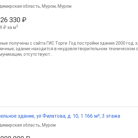
димирская область
,
Муром
,
Муром
026 330 ₽
2
9 ₽ за м
ные получены с сайта ГИС Торги. Год постройки здания 2000 год;
пичные; здание находится в неудовлетворительном техническом 
муникации, отсутствуют...
ельное здание, ул Филатова, д. 10, 1 166 м², 3 этажа
димирская область
,
Муром