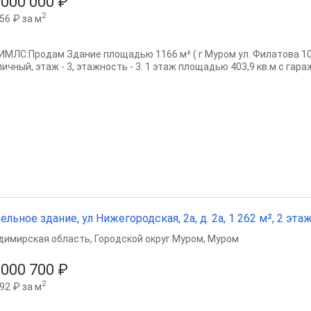
 000 000 ₽
2
56 ₽ за м
в ИМЛС:Продам Здание площадью 1166 м² ( г Муром ул. Филатова 10
ичный, этаж - 3, этажность - 3. 1 этаж площадью 403,9 кв.м с гара
ельное здание, ул Нижегородская, 2а, д. 2а, 1 262 м², 2 эта
димирская область
,
Городской округ Муром
,
Муром
 000 700 ₽
2
92 ₽ за м