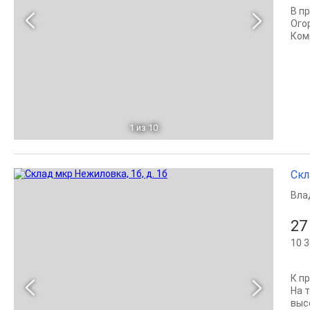
В п
Ого
Ком
1
из 10
Скл
Вла
27
10 3
К п
На 
высо