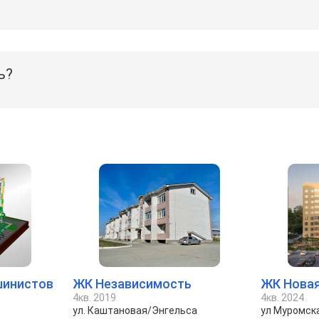
ь?
шинистов
ЖК Независимость
ЖК Новая
4кв. 2019
4кв. 2024
ул. Каштановая/Энгельса
ул Муромска