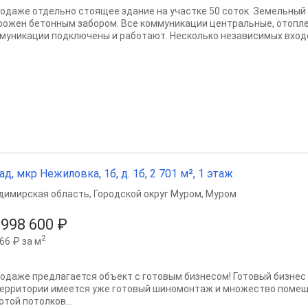
родаже отдельно стоящее здание на участке 50 соток. Земельный 
рожен бетонным забором. Все коммуникации центральные, отоплен
муникации подключены и работают. Несколько независимых входо
ад, мкр Нежиловка, 1б, д. 1б, 2 701 м², 1 этаж
димирская область
,
Городской округ Муром
,
Муром
 998 600 ₽
2
66 ₽ за м
родаже предлагается объект с готовым бизнесом! Готовый бизнес 
территории имеется уже готовый шиномонтаж и множество помещен
той потолков...