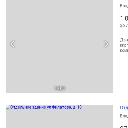
Вла
1 
3 27
Дан
кир
ком
1
из 5
Отд
Вла