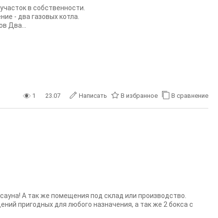
участок в собственности.
ие - два газовых котла.
в Два...
1
23.07
Написать
В избранное
В сравнение
сауна! А так же помещения под склад или производство.
ий пригодных для любого назначения, а так же 2 бокса с