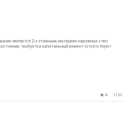
 здание является 2-х этажным; материал наружных стен
состоянии, требуется капитальный ремонт (отсутствуют
8
17.01