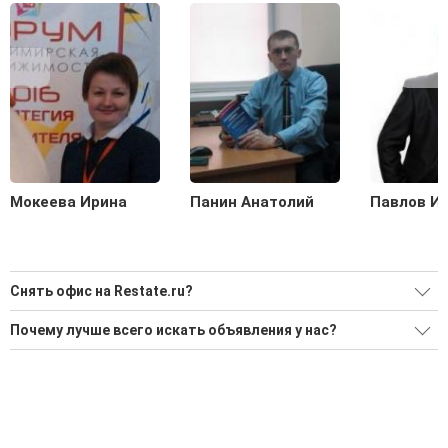
Мокеева Ирина
Панин Анатолий
Павлов И
Снять офис на Restate.ru?
Ищите, как Снять офис?
Почему лучше всего искать объявления у нас?
Воспользуйтесь нашим поиском по новостройкам, для
Все объявления проверены и проходят строгую
подбора подходящего вам варианта
модерацию
'Сохраните результаты поиска и возвращайтесь к нему,
Удобный поиск, есть подписка на новые объявления
когда это будет нужно'
Помогаем с подбором выгодных ипотечных программ в