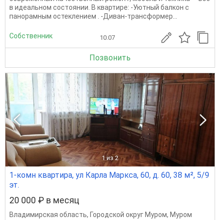
в идеальном состоянии. В квартире: -Уютный балкон с
панорамным остеклением . -Диван-трансформер...
Собственник
10.07
Позвонить
1
из 2
1-комн квартира, ул Карла Маркса, 60, д. 60, 38 м², 5/9
эт.
20 000 ₽ в месяц
Владимирская область
,
Городской округ Муром
,
Муром