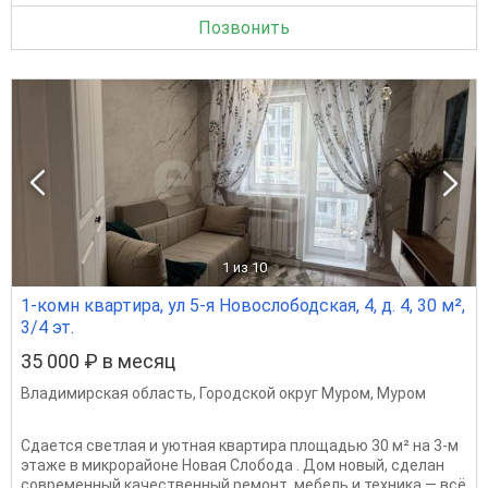
Позвонить
1
из 10
1-комн квартира, ул 5-я Новослободская, 4, д. 4, 30 м²,
3/4 эт.
35 000 ₽ в месяц
Владимирская область
,
Городской округ Муром
,
Муром
Сдается светлая и уютная квартира площадью 30 м² на 3-м
этаже в микрорайоне Новая Слобода . Дом новый, сделан
современный качественный ремонт, мебель и техника — всё