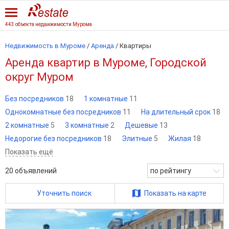
443 объекта недвижимости Мурома
Недвижимость в Муроме
/
Аренда
/
Квартиры
Аренда квартир в Муроме, Городской
округ Муром
Без посредников
18
1 комнатные
11
Однокомнатные без посредников
11
На длительный срок
18
2 комнатные
5
3 комнатные
2
Дешевые
13
Недорогие без посредников
18
Элитные
5
Жилая
18
Показать ещё
20
объявлений
по рейтингу
Уточнить поиск
Показать на карте