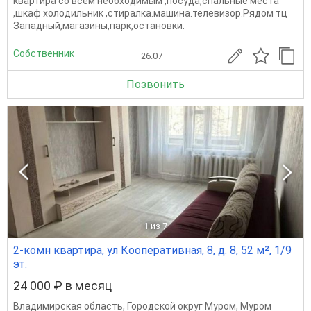
квартира со всем необходимым ,посуда,спальные места
,шкаф холодильник ,стиралка.машина.телевизор.Рядом тц
Западный,магазины,парк,остановки.
Собственник
26.07
Позвонить
1
из 7
2-комн квартира, ул Кооперативная, 8, д. 8, 52 м², 1/9
эт.
24 000 ₽ в месяц
Владимирская область
,
Городской округ Муром
,
Муром