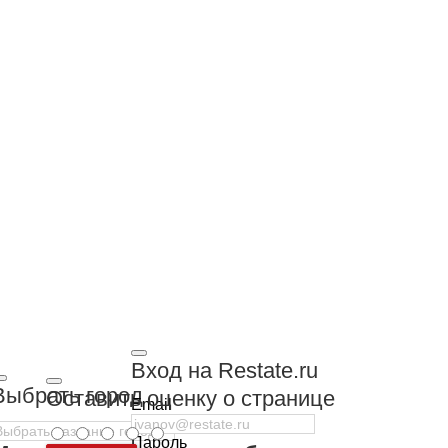
Вход на Restate.ru
Выбрать город
Оставить оценку о странице
Email
Пароль