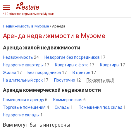
410 объектов недвижимости Мурома
Недвижимость в Муроме
/
Аренда
Аренда недвижимости в Муроме
Аренда жилой недвижимости
Недвижимость
24
Недорогие без посредников
17
Недорогие квартиры
17
Квартиры с фото
17
Квартиры
17
Жилая
17
Без посредников
17
В центре
17
На длительный срок
17
Посуточно
12
Показать ещё
Аренда коммерческой недвижимости
Помещения в аренду
6
Коммерческая
6
Торговые помещения
4
Склады
1
Помещения под склад
1
Недорогие склады
1
Вам могут быть интересны: