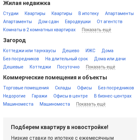
Жилая недвижка
Студии
Квартиры
Квартиры
В ипотеку
Апартаменты
Апартаменты
Дом сдан
Евродвушки
От агентств
Комнаты в 2 комнатных квартирах
Показать ещё
Загород
Коттеджи или таунхаусы
Дешево
ИЖС
Дома
Без посредников
На длительный срок
Дома или дачи
Дешевые
Коттеджи
Посуточно
Показать ещё
Коммерческие помещения и объекты
Торговые помещения
Склады
Офисы
Без посредников
Недорогие
Гаражи
Офисы в центре
В бизнес-центрах
Машиноместа
Машиноместа
Показать ещё
Подберем квартиру в новостройке!
Низкие ставки по ипотеке с ежемесячным