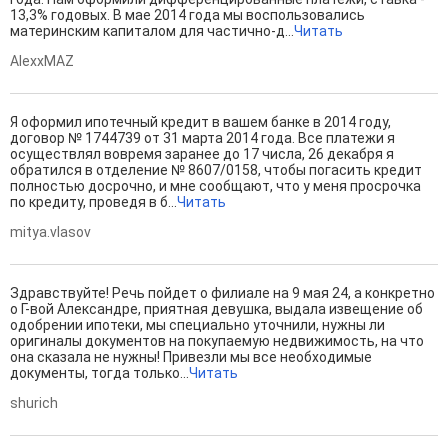
13,3% годовых. В мае 2014 года мы воспользовались
материнским капиталом для частично-д...
Читать
AlexxMAZ
Я оформил ипотечный кредит в вашем банке в 2014 году,
договор № 1744739 от 31 марта 2014 года. Все платежи я
осуществлял вовремя заранее до 17 числа, 26 декабря я
обратился в отделение № 8607/0158, чтобы погасить кредит
полностью досрочно, и мне сообщают, что у меня просрочка
по кредиту, проведя в б...
Читать
mitya.vlasov
Здравствуйте! Речь пойдет о филиале на 9 мая 24, а конкретно
о Г-вой Александре, приятная девушка, выдала извещение об
одобрении ипотеки, мы специально уточнили, нужны ли
оригиналы документов на покупаемую недвижимость, на что
она сказала не нужны! Привезли мы все необходимые
документы, тогда только...
Читать
shurich