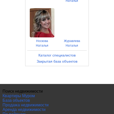
Наталья
Носкова
Журавлева
Наталья
Наталья
Каталог специалистов
Закрытая база объектов
Поиск недвижимости
Квартиры Муром
База объектов
Продажа недвижимости
Аренда недвижимости